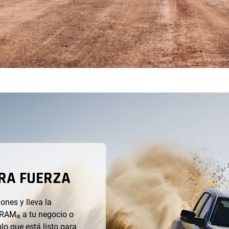
RA FUERZA
nes y lleva la
a RAM
a tu negocio o
®
o que está listo para